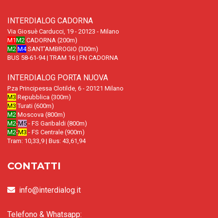
INTERDIALOG CADORNA
Via Giosuè Carducci, 19 - 20123 - Milano
M1
M2
CADORNA (200m)
M2
M4
SANT'AMBROGIO (300m)
BUS 58-61-94 | TRAM 16 | FN CADORNA
INTERDIALOG PORTA NUOVA
P.za Principessa Clotilde, 6 - 20121 Milano
M3
Repubblica (300m)
M3
Turati (600m)
M2
Moscova (800m)
M2
-
M5
- FS Garibaldi (800m)
M2
-
M3
- FS Centrale (900m)
Tram: 10,33,9 | Bus: 43,61,94
CONTATTI
info@interdialog.it
Telefono & Whatsapp: