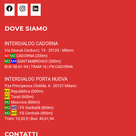
DOVE SIAMO
INTERDIALOG CADORNA
Via Giosuè Carducci, 19 - 20123 - Milano
M1
M2
CADORNA (200m)
M2
M4
SANT'AMBROGIO (300m)
BUS 58-61-94 | TRAM 16 | FN CADORNA
INTERDIALOG PORTA NUOVA
P.za Principessa Clotilde, 6 - 20121 Milano
M3
Repubblica (300m)
M3
Turati (600m)
M2
Moscova (800m)
M2
-
M5
- FS Garibaldi (800m)
M2
-
M3
- FS Centrale (900m)
Tram: 10,33,9 | Bus: 43,61,94
CONTATTI