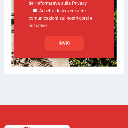
dell'informativa sulla
Privacy
Accetto di ricevere altre
comunicazioni sui nostri corsi e
iniziative