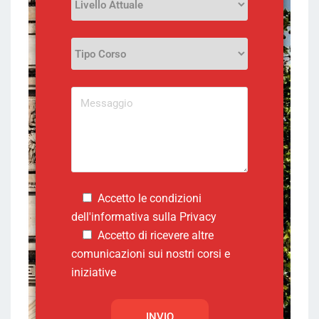
Accetto le condizioni
dell'informativa sulla
Privacy
Accetto di ricevere altre
comunicazioni sui nostri corsi e
iniziative