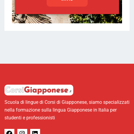
Scuola di lingue di Corsi di Giapponese, siamo specializzati
nella formazione sulla lingua Giapponese in Italia per
studenti e professionisti