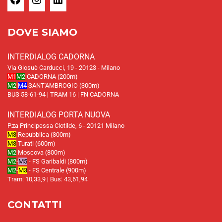
DOVE SIAMO
INTERDIALOG CADORNA
Via Giosuè Carducci, 19 - 20123 - Milano
M1
M2
CADORNA (200m)
M2
M4
SANT'AMBROGIO (300m)
BUS 58-61-94 | TRAM 16 | FN CADORNA
INTERDIALOG PORTA NUOVA
P.za Principessa Clotilde, 6 - 20121 Milano
M3
Repubblica (300m)
M3
Turati (600m)
M2
Moscova (800m)
M2
-
M5
- FS Garibaldi (800m)
M2
-
M3
- FS Centrale (900m)
Tram: 10,33,9 | Bus: 43,61,94
CONTATTI