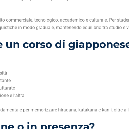
to commerciale, tecnologico, accademico e culturale. Per studenti
guistiche in modo graduale, mantenendo equilibrio tra studio e vi
e un corso di giapponese
sità
tante
utturato
one e l’altra
ndamentale per memorizzare hiragana, katakana e kanji, oltre alle
ine o in presenza?