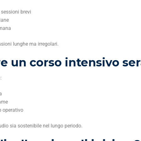
 sessioni brevi
iane
timana
sioni lunghe ma irregolari.
e un corso intensivo ser
:
a
same
o operativo
udio sia sostenibile nel lungo periodo.