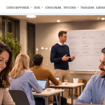
CORSO GIAPPONESE
DOVE
CORSO ONLINE
TIPO CORSI
TRADUZIONI
AZIEND