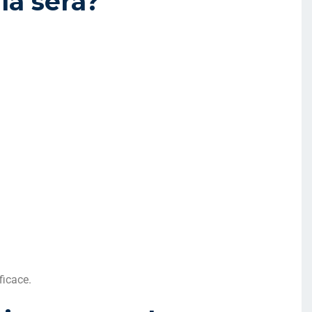
la sera?
ficace.