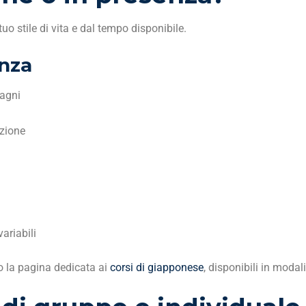
uo stile di vita e dal tempo disponibile.
enza
pagni
azione
variabili
o la pagina dedicata ai
corsi di giapponese
, disponibili in modal