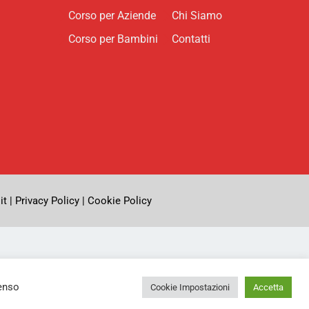
Corso per Aziende
Chi Siamo
Corso per Bambini
Contatti
it |
Privacy Policy
|
Cookie Policy
senso
Cookie Impostazioni
Accetta