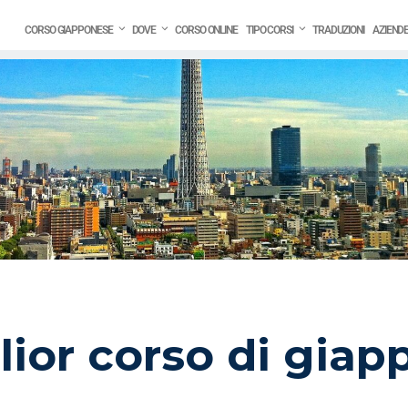
CORSO GIAPPONESE
DOVE
CORSO ONLINE
TIPO CORSI
TRADUZIONI
AZIEND
glior corso di gia