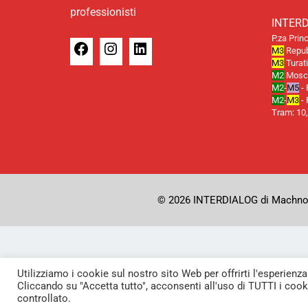
professionisti
INTER
P.za Prin
M3
Repub
M3
Turat
M2
Mosco
M2
-
M5
- 
M2
-
M3
- 
Tram: 10,
© 2026 INTERDIALOG di Machno Poi
Utilizziamo i cookie sul nostro sito Web per offrirti l'esperienza
Cliccando su "Accetta tutto", acconsenti all'uso di TUTTI i cook
controllato.