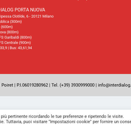
DIALOG PORTA NUOVA
cipessa Clotilde, 6 - 20121 Milano
blica (300m)
i (600m)
va (800m)
FS Garibaldi (800m)
FS Centrale (900m)
33,9 | Bus: 43,61,94
ret | P.I.06019280962 | Tel. (+39) 3930999000 | info@interdialog.
 più pertinente ricordando le tue preferenze e ripetendo le visite.
ie. Tuttavia, puoi visitare "Impostazioni cookie" per fornire un con