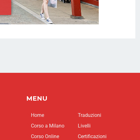
MENU
Home
Traduzioni
Corso a Milano
Livelli
Corso Online
Certificazioni