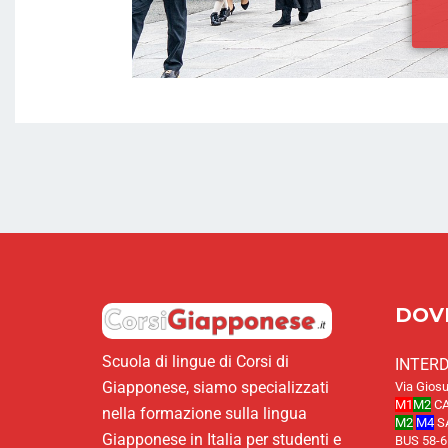
DOV
Scuola di lingue di Corsi di
INTER
Giapponese, siamo specializzati
Via Giosu
M1
M2
CA
nella formazione sulla lingua
M2
M4
S
Giapponese in Italia per studenti e
BUS 58-6