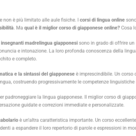
e non è più limitato alle aule fisiche. I
corsi di lingua online
sono 
ibilità
. Ma
qual è il miglior corso di giapponese online?
Cosa lo
insegnanti madrelingua giapponesi
sono in grado di offrire un
onuncia e intonazione. La loro profonda conoscenza della lingua e
cchito e completo.
tica e la sintassi del giapponese
è imprescindibile. Un corso o
 lingua, costruendo progressivamente le competenze linguistiche 
er padroneggiare la lingua giapponese. Il miglior corso di giapp
versazione guidate e correzioni immediate e personalizzate.
cabolario
è un’altra caratteristica importante. Un corso eccellent
udenti a espandere il loro repertorio di parole e espressioni in m