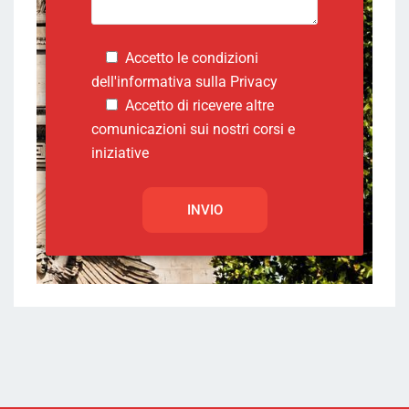
Accetto le condizioni
dell'informativa sulla
Privacy
Accetto di ricevere altre
comunicazioni sui nostri corsi e
iniziative