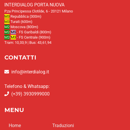
INTERDIALOG PORTA NUOVA
P.za Principessa Clotilde, 6 - 20121 Milano
M3
Repubblica (300m)
M3
Turati (600m)
M2
Moscova (800m)
M2
-
M5
- FS Garibaldi (800m)
M2
-
M3
- FS Centrale (900m)
Tram: 10,33,9 | Bus: 43,61,94
CONTATTI
info@interdialog.it
Telefono & Whatsapp:
(+39) 3930999000
MENU
Home
Traduzioni