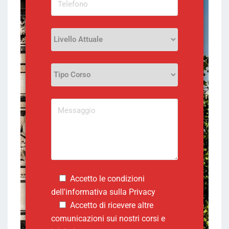
Accetto le condizioni
dell'informativa sulla
Privacy
Accetto di ricevere altre
comunicazioni sui nostri corsi e