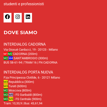
studenti e professionisti
DOVE SIAMO
INTERDIALOG CADORNA
Via Giosuè Carducci, 19 - 20123 - Milano
M1
M2
CADORNA (200m)
M2
M4
SANT'AMBROGIO (300m)
BUS 58-61-94 | TRAM 16 | FN CADORNA
INTERDIALOG PORTA NUOVA
P.za Principessa Clotilde, 6 - 20121 Milano
M3
Repubblica (300m)
M3
Turati (600m)
M2
Moscova (800m)
M2
-
M5
- FS Garibaldi (800m)
M2
-
M3
- FS Centrale (900m)
Tram: 10,33,9 | Bus: 43,61,94